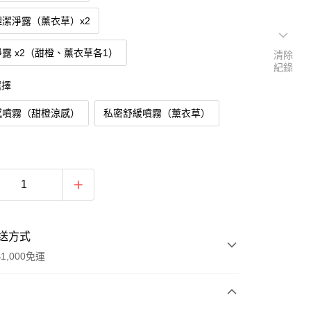
潔淨露（薰衣草）x2
露 x2（甜橙、薰衣草各1）
清除
紀錄
選擇
感噴霧（甜橙涼感）
私密舒緩噴霧（薰衣草）
送方式
1,000免運