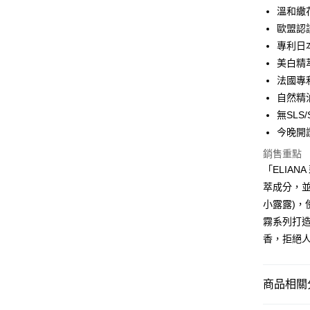
宅配
溫和繖
每筆NT$8
歐盟認
專利日
離島宅配
美白精
每筆NT$1
法國專利
自然精
無SL
今晚開
銷售重點
「ELIA
萃成分，並
小露露)
霧系列打
香，拒絕
商品相關分