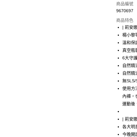
信用卡一
商品編號
9670697
超商取貨
商品特色
LINE Pay
| 莉安
楊小黎
Apple Pay
溫和保
街口支付
真空瓶
6大守
悠遊付
自然精
ATM付款
自然精
無SL
使用方
運送方式
內褲，
全家取貨
運動後
每筆NT$1
| 莉安
7-11取貨
各大明
每筆NT$6
今晚開