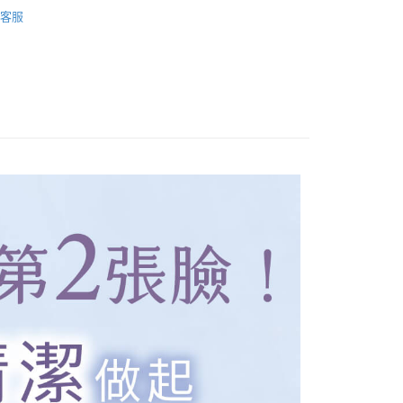
組合
客服
推薦
私密潔淨露| 潔淨清新一次擁有
私密噴霧| 提升肌膚舒適度
、我就問你正常嗎 節目推薦