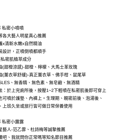
次付款
付款
娜 私密小噴噴
等各大藝人明星真心推薦
護x清新水嫩x自然精油
裝設計，正噴倒噴都順手
護私密肌植萃成分
油(甜橙涼感)-甜橙、檸檬、大馬士革玫瑰
油(薰衣草舒緩)-真正薰衣草、佛手柑、鼠尾草
S/SLES、無香精、無色素、無皂鹼、無酒精
法：於上完廁所後，按壓1~2下輕噴在私密肌後即可穿上
也可噴於護墊、內褲上。生理期、親密前後、泡湯後、
付款
、上班久坐或旅行皆可做日常保養使用
20
娜 私密小露露
付款
星藝人-范乙霏、杜詩梅等誠摯推薦
0，滿NT$1,000(含以上)免運費
讚吧、我就問你正常嗎等知名節目推薦