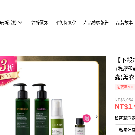
最新活動
領折價券
平衡保養學
產品檢驗報告
品牌故事
【下殺6
+私密噴
露(薰衣草
超取滿NT$
NT$3,054
NT$1,
私密潔淨
私密涼感