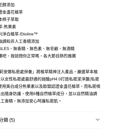
花醇添加
0，滿NT$1,000(含以上)免運費
證金盞花植萃
本柿子萃取
萃-熊果素
20，滿NT$1,000(含以上)免運費
淨白植萃-Etioline™
油調和非人工香精添加
S/SLES、無香精、無色素、無皂鹼、無酒精
讚吧、我就問你正常嗎，各大節目熱烈推薦
NA 莉安娜私密處保養」將植萃精神注入產品，嚴選草本植
以女性私密處最舒適的弱酸pH4.0打造私密潔淨露(私密
，使用美白成分熊果素以及歐盟認證金盞花植萃，而私密噴
造出隨身防護，使用6種自然植萃成分，並以自然精油調
人工香精，無添加安心呵護私密肌。
類 (5)