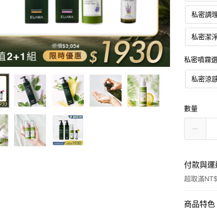
私密調理
私密潔淨
私密噴霧
私密涼
數量
付款與運
超取滿NT$
付款方式
商品特色